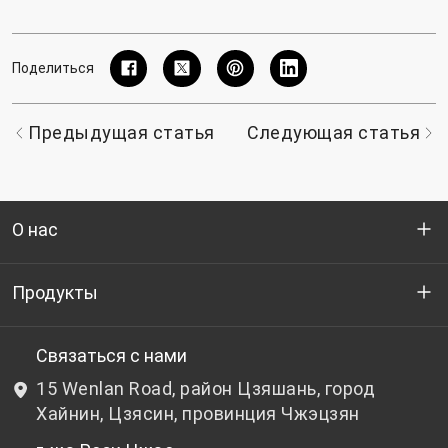
Поделиться
Предыдущая статья
Следующая статья
О нас
Кто мы
Продукты
НИОКР
Бутылочный ПЭТ-гранулят
Связаться с нами
15 Wenlan Road, район Цзяшань, город
Новости и события
Небутылочный ПЭТ-гранулят
Хайнин, Цзясин, провинция Чжэцзян