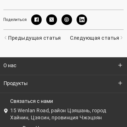
Поделиться
Предыдущая статья
Следующая статья
О нас
Кто мы
Продукты
НИОКР
Бутылочный ПЭТ-гранулят
Связаться с нами
15 Wenlan Road, район Цзяшань, город
Новости и события
Небутылочный ПЭТ-гранулят
Хайнин, Цзясин, провинция Чжэцзян