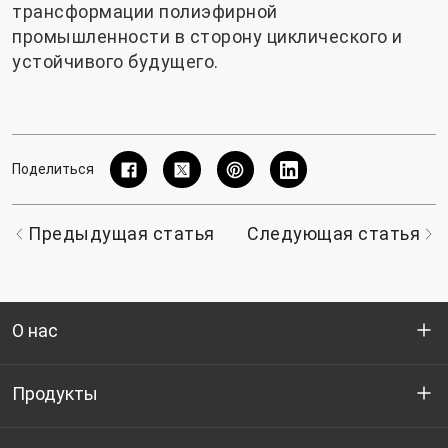
трансформации полиэфирной
промышленности в сторону циклического и
устойчивого будущего.
Поделиться
Предыдущая статья
Следующая статья
О нас
Кто мы
Продукты
НИОКР