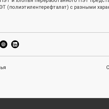
ПЭТ и хлопья переработанного ПЭТ предст
ЭТ (полиэтилентерефталат) с разными хара
тья