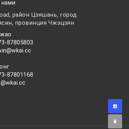
 нами
Road, район Цзяшань, город
ясин, провинция Чжэцзян
 Чжао
73-87805803
win@wkai.cc
Тонг
73-87801168
s@wkai.cc