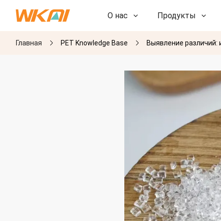
О нас
Продукты
Главная
PET Knowledge Base
Выявление различий:
НИОКР
НИОКР
Наша фабрика
Наша фабрика
История
История
Награды
Награды
Дочерние компании
Дочерние компании