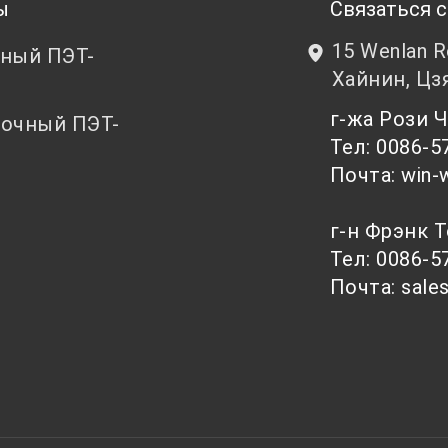
ы
Связаться с
15 Wenlan 
ный ПЭТ-
Хайнин, Цз
т
г-жа Рози
очный ПЭТ-
Тел: 0086-5
т
Почта: win-
г-н Фрэнк 
Тел: 0086-5
Почта: sale