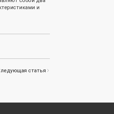
авляют собой два
ктеристиками и
Следующая статья