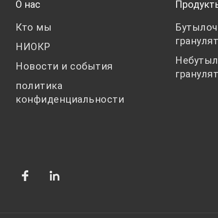
О нас
Продукт
Кто мы
Бутылоч
грануля
НИОКР
Небутыл
Новости и события
грануля
политика
конфиденциальности