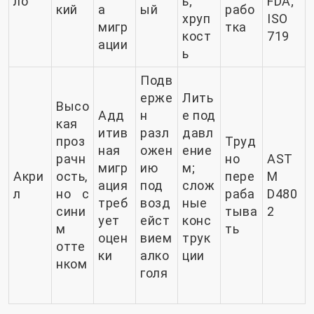
ло
ь;
FDA;
кий
а
ый
рабо
хруп
ISO
мигр
тка
кост
719
ации
ь
Подв
ерже
Лить
Высо
Адд
н
е под
кая
итив
разл
давл
проз
Труд
ная
ожен
ение
рачн
но
AST
мигр
ию
м;
Акри
ость,
пере
M
ация
под
слож
л
но с
раба
D480
треб
возд
ные
сини
тыва
2
ует
ейст
конс
м
ть
оцен
вием
трук
отте
ки
алко
ции
нком
голя