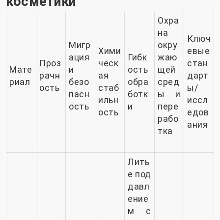
косметики
Охра
на
Ключ
Мигр
окру
Хими
евые
ация
Гибк
жаю
Проз
ческ
стан
Мате
и
ость
щей
рачн
ая
дарт
риал
безо
обра
сред
ость
стаб
ы/
пасн
ботк
ы и
ильн
иссл
ость
и
пере
ость
едов
рабо
ания
тка
Лить
е под
давл
ение
м с