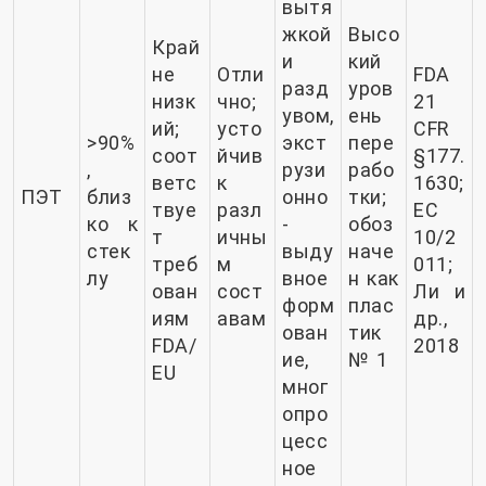
вытя
жкой
Высо
Край
и
кий
не
Отли
FDA
разд
уров
низк
чно;
21
увом,
ень
ий;
усто
CFR
>90%
экст
пере
соот
йчив
§177.
,
рузи
рабо
ветс
к
1630;
ПЭТ
близ
онно
тки;
твуе
разл
ЕС
ко к
-
обоз
т
ичны
10/2
стек
выду
наче
треб
м
011;
лу
вное
н как
ован
сост
Ли и
форм
плас
иям
авам
др.,
ован
тик
FDA/
2018
ие,
№ 1
EU
мног
опро
цесс
ное