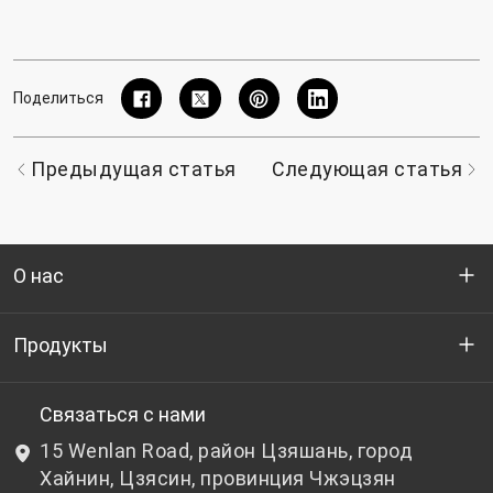
Поделиться
Предыдущая статья
Следующая статья
О нас
Кто мы
Продукты
НИОКР
Бутылочный ПЭТ-гранулят
Связаться с нами
15 Wenlan Road, район Цзяшань, город
Новости и события
Небутылочный ПЭТ-гранулят
Хайнин, Цзясин, провинция Чжэцзян