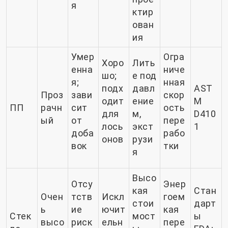
я
ктир
ован
ия
Умер
Огра
Хоро
Лить
енна
ниче
шо;
е под
я;
нная
подх
давл
AST
Проз
зави
скор
одит
ение
M
ПП
рачн
сит
ость
для
м,
D410
ый
от
пере
лось
экст
1
доба
рабо
онов
рузи
вок
тки
я
Высо
Отсу
Энер
кая
Стан
Очен
тств
Искл
гоем
стои
дарт
ь
ие
ючит
кая
Стек
мост
ы
высо
риск
ельн
пере