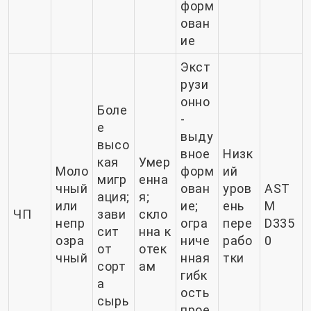
форм
ован
ие
Экст
рузи
онно
Боле
-
е
выду
высо
вное
Низк
кая
Умер
Моло
форм
ий
мигр
енна
чный
ован
уров
AST
ация;
я;
или
ие;
ень
M
ЧП
зави
скло
непр
огра
пере
D335
сит
нна к
озра
ниче
рабо
0
от
отек
чный
нная
тки
сорт
ам
гибк
а
ость
сырь
прое