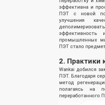
переработку и хим
эффективна и про
ПЭТ с новой по
улучшения кач
деполимеризовать 
эффективность 
промышленных ма
ПЭТ стало предмет
2. Практики
Wankai добился за
ПЭТ. Благодаря се
метод регенерац
полагаясь на 
переработанного П