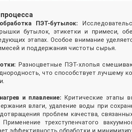
 процесса
обработка ПЭТ-бутылок:
Исследовательск
крышки бутылок, этикетки и примеси, об
едующих этапах. Особое внимание уделяет
имесей и поддержания чистоты сырья.
ботки:
Разноцветные ПЭТ-хлопья смешиваю
нородность, что способствует лучшему ко
и.
нагрев и плавление:
Критические этапы 
ержания влаги, удаление воды при сохран
едотвращения проблем качества, связанны
 Применение трехступенчатого вакуумно
ет эффективность обработки и минимизир