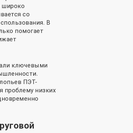
е широко
вается со
спользования. В
лько помогает
ижает
тали ключевыми
ышленности.
хлопьев ПЭТ-
я проблему низких
одновременно
круговой