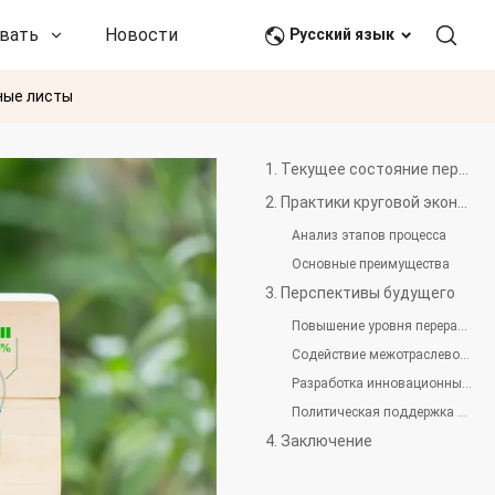
вать
Новости и события
Связаться с нами
Русский язык
ные листы
1. Текущее состояние переработки ПЭТ и круговой экономики
2. Практики круговой экономики PET Ванкая
Анализ этапов процесса
Основные преимущества
3. Перспективы будущего
Повышение уровня переработки и качества продукции
Содействие межотраслевому сотрудничеству
Разработка инновационных ПЭТ-материалов
Политическая поддержка и рыночный спрос
4. Заключение