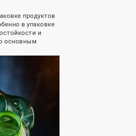
паковке продуктов
обенно в упаковке
мостойкости и
го основным