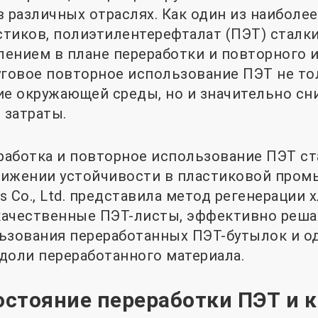
в различных отраслях. Как один из наиболе
тиков, полиэтилентерефталат (ПЭТ) сталки
ением в плане переработки и повторного и
уговое повторное использование ПЭТ не то
ие окружающей среды, но и значительно сн
 затраты.
работка и повторное использование ПЭТ с
вижении устойчивости в пластиковой пром
ls Co., Ltd. представила метод регенерации 
качественные ПЭТ-листы, эффективно реша
льзования переработанных ПЭТ-бутылок и 
доли переработанного материала.
остояние переработки ПЭТ и 