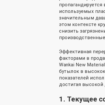
пропагандируется 
используемых плас
значительным давл
этом контексте кр
снизить загрязнен
производственные
Эффективная пере
факторами в прод
Wankai New Materia
бутылок в высоко
показателей испо
достигая высокой 
1. Текущее с