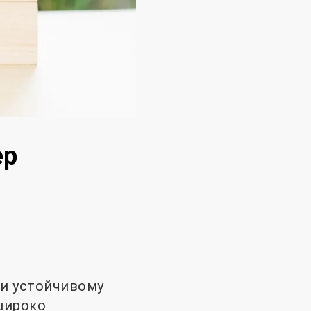
ер
и устойчивому
широко