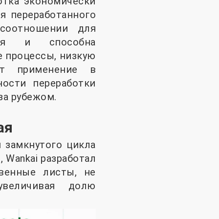
отка экономически
я переработанного
соотношении для
отя и способна
 процессы, низкую
ет применение в
ости переработки
за рубежом.
ая
 замкнутого цикла
 Wankai разработал
венные листы, не
величивая долю