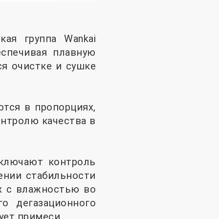
ая группа Wankai
еспечивая плавную
ся очистке и сушке
тся в пропорциях,
нтролю качества в
включают контроль
ении стабильности
х с влажностью во
го дегазационного
ует примеси.