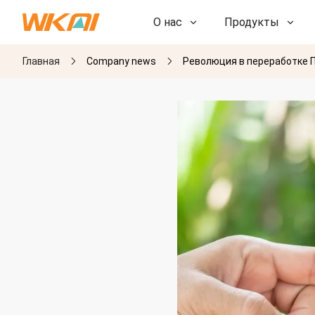
О нас
Продукты
Главная
Company news
Революция в переработке 
НИОКР
НИОКР
Наша фабрика
Наша фабрика
История
История
Награды
Награды
Дочерние компании
Дочерние компании