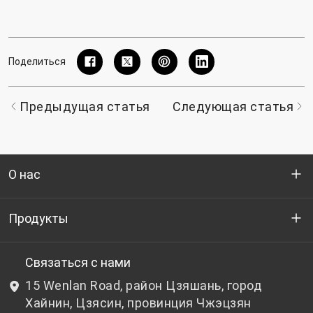
Поделиться
Предыдущая статья
Следующая статья
О нас
Кто мы
Продукты
НИОКР
Бутылочный ПЭТ-гранулят
Связаться с нами
15 Wenlan Road, район Цзяшань, город
Новости и события
Небутылочный ПЭТ-гранулят
Хайнин, Цзясин, провинция Чжэцзян