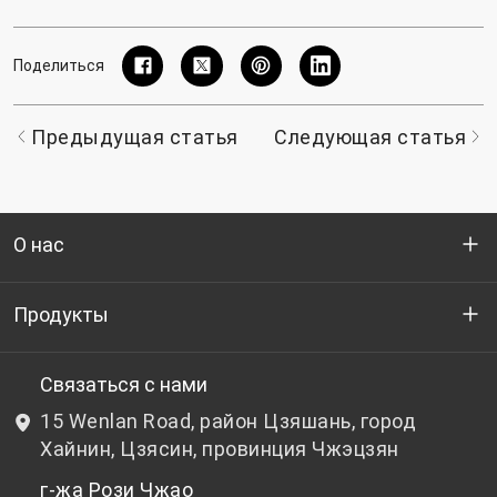
Поделиться
Предыдущая статья
Следующая статья
О нас
Кто мы
Продукты
НИОКР
Бутылочный ПЭТ-гранулят
Связаться с нами
15 Wenlan Road, район Цзяшань, город
Новости и события
Небутылочный ПЭТ-гранулят
Хайнин, Цзясин, провинция Чжэцзян
г-жа Рози Чжао
политика конфиденциальности