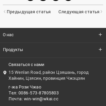
Предыдущая статья
Следующая статья
О нас
Кто мы
Продукты
НИОКР
Бутылочный ПЭТ-гранулят
Связаться с нами
15 Wenlan Road, район Цзяшань, город
Новости и события
Небутылочный ПЭТ-гранулят
Хайнин, Цзясин, провинция Чжэцзян
г-жа Рози Чжао
политика конфиденциальности
Тел: 0086-573-87805803
Почта: win-win@wkai.cc