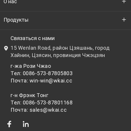
О нас
Кто мы
Продукты
НИОКР
Бутылочный ПЭТ-гранулят
Связаться с нами
15 Wenlan Road, район Цзяшань, город
Новости и события
Небутылочный ПЭТ-гранулят
Хайнин, Цзясин, провинция Чжэцзян
г-жа Рози Чжао
политика конфиденциальности
Тел: 0086-573-87805803
Почта: win-win@wkai.cc
г-н Фрэнк Тонг
Тел: 0086-573-87801168
Почта: sales@wkai.cc