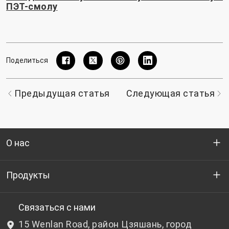
ПЭТ-смолу
Поделиться
Предыдущая статья
Следующая статья
О нас
Кто мы
Продукты
НИОКР
Бутылочный ПЭТ-гранулят
Связаться с нами
15 Wenlan Road, район Цзяшань, город