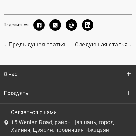
Поделиться
Предыдущая статья
Следующая статья
О нас
Кто мы
Продукты
НИОКР
Бутылочный ПЭТ-гранулят
Связаться с нами
15 Wenlan Road, район Цзяшань, город
Новости и события
Небутылочный ПЭТ-гранулят
Хайнин, Цзясин, провинция Чжэцзян