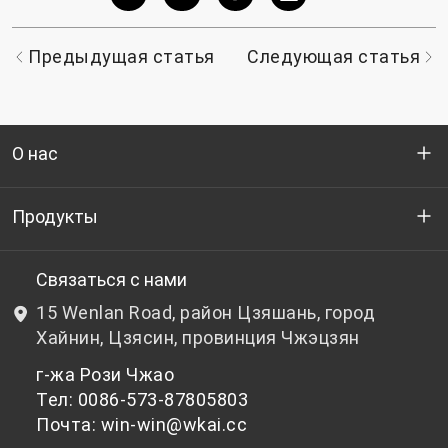
Предыдущая статья
Следующая статья
О нас
Кто мы
Продукты
НИОКР
Бутылочный ПЭТ-гранулят
Связаться с нами
15 Wenlan Road, район Цзяшань, город
Новости и события
Небутылочный ПЭТ-гранулят
Хайнин, Цзясин, провинция Чжэцзян
г-жа Рози Чжао
политика конфиденциальности
Тел: 0086-573-87805803
Почта: win-win@wkai.cc