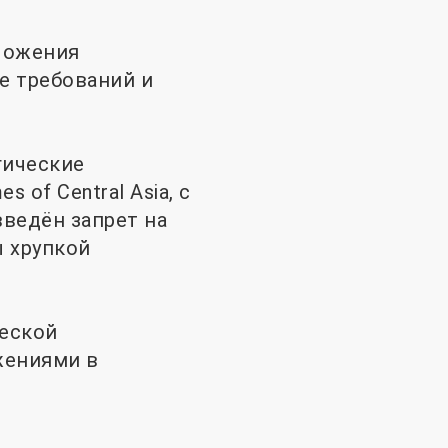
ложения
е требований и
гические
 of Central Asia, с
введён запрет на
ы хрупкой
еской
жениями в