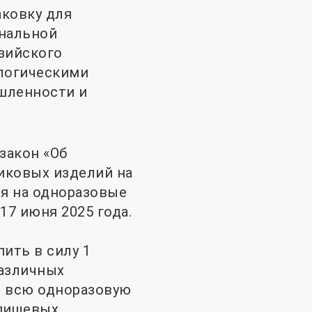
аковку для
ональной
зийского
ологическими
шленности и
закон «Об
иковых изделий на
я на одноразовые
7 июня 2025 года.
ить в силу 1
различных
, всю одноразовую
 пищевых