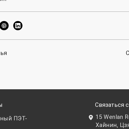
тья
ы
Связаться с
15 Wenlan 
ный ПЭТ-
Хайнин, Цз
т