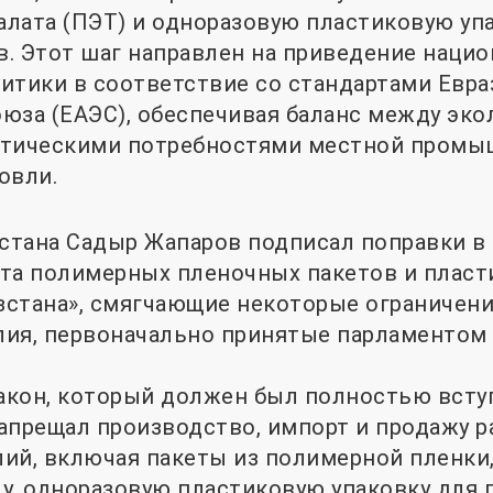
лата (ПЭТ) и одноразовую пластиковую уп
. Этот шаг направлен на приведение наци
итики в соответствие со стандартами Евра
юза (ЕАЭС), обеспечивая баланс между эк
ктическими потребностями местной промы
овли.
тана Садыр Жапаров подписал поправки в 
та полимерных пленочных пакетов и пласт
стана», смягчающие некоторые ограничени
ия, первоначально принятые парламентом 1
кон, который должен был полностью вступ
 запрещал производство, импорт и продажу 
ий, включая пакеты из полимерной пленки
у, одноразовую пластиковую упаковку для