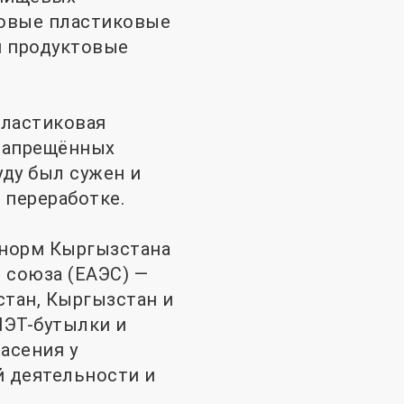
зовые пластиковые
и продуктовые
пластиковая
 запрещённых
уду был сужен и
 переработке.
 норм Кыргызстана
 союза (ЕАЭС) —
стан, Кыргызстан и
ПЭТ-бутылки и
асения у
й деятельности и