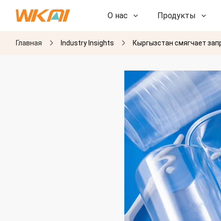
О нас
Продукты
Главная
Industry Insights
Кыргызстан смягчает запр
НИОКР
НИОКР
Наша фабрика
Наша фабрика
История
История
Награды
Награды
Дочерние компании
Дочерние компании