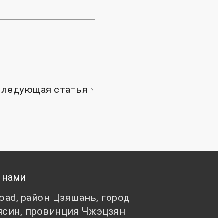
Следующая статья
 нами
Road, район Цзяшань, город
ясин, провинция Чжэцзян