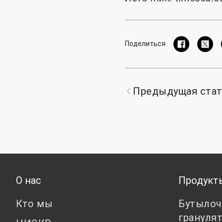
Поделиться
Предыдущая ста
О нас
Продукт
Кто мы
Бутылоч
грануля