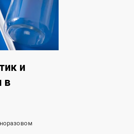
тик и
 в
дноразовом