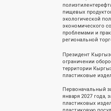
полиэтилентерефта
пищевых продуктов
экологической пол
экономического со
проблемами и пра
региональной торг
Президент Кыргызс
ограничении оборо
территории Кыргыз
пластиковые издел
Первоначальный за
января 2027 года,
пластиковых издел
пластиковую посуд