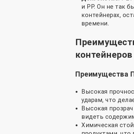
и PP. Он не так 
контейнерах, ос
времени.
Преимуществ
контейнеров
Преимущества П
Высокая прочнос
ударам, что дел
Высокая прозрач
видеть содержим
Химическая стой
продуктами, что 