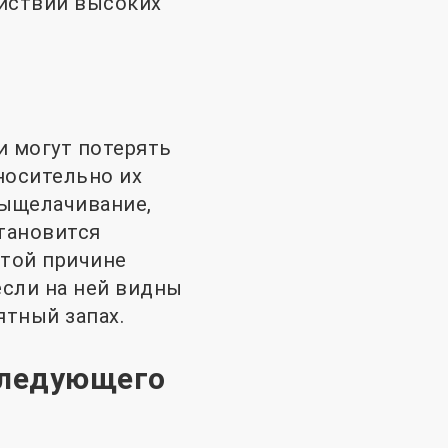
ействии высоких
и могут потерять
носительно их
выщелачивание,
становится
этой причине
если на ней видны
ятный запах.
следующего