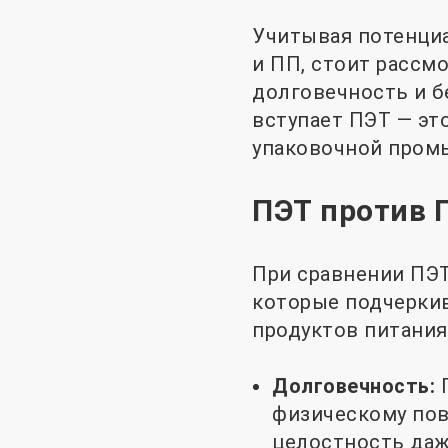
Учитывая потенциа
и ПП, стоит рассм
долговечность и б
вступает ПЭТ — эт
упаковочной промы
ПЭТ против 
При сравнении ПЭТ
которые подчеркив
продуктов питания
Долговечность:
физическому пов
целостность даж