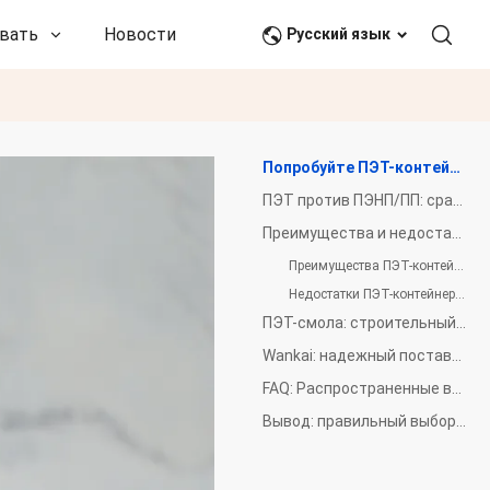
вать
Новости и события
Связаться с нами
Русский язык
Попробуйте ПЭТ-контейнеры для вашего следующего выбора
ПЭТ против ПЭНП/ПП: сравнительный анализ
Преимущества и недостатки ПЭТ-пластиковых контейнеров
Преимущества ПЭТ-контейнеров:
Недостатки ПЭТ-контейнеров:
ПЭТ-смола: строительный блок ПЭТ-контейнеров
Wankai: надежный поставщик ПЭТ-смолы и ПЭТ-гранул
FAQ: Распространенные вопросы о ПЭТ и Tupperware
Вывод: правильный выбор для ваших нужд хранения данных