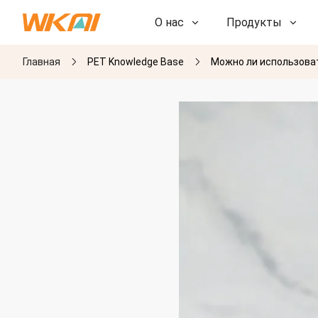
О нас
Продукты
Главная
PET Knowledge Base
Можно ли использова
НИОКР
НИОКР
Наша фабрика
Наша фабрика
История
История
Награды
Награды
Дочерние компании
Дочерние компании