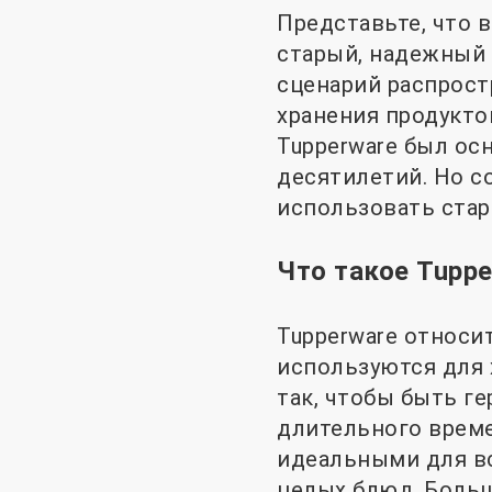
Представьте, что в
старый, надежный 
сценарий распрост
хранения продукто
Tupperware был о
десятилетий. Но с
использовать стар
Что такое Tuppe
Tupperware относи
используются для 
так, чтобы быть г
длительного време
идеальными для вс
целых блюд. Больш