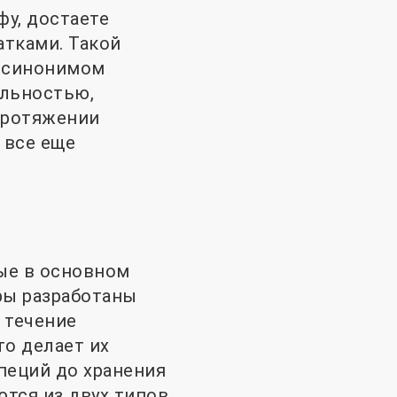
фу, достаете
атками. Такой
л синонимом
альностью,
протяжении
 все еще
рые в основном
ры разработаны
 течение
то делает их
пеций до хранения
тся из двух типов