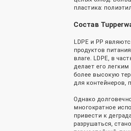
пластика: полиэти
Состав Tupperw
LDPE и PP являютс
продуктов питания
влаге. LDPE, в час
делает его легким 
более высокую тер
для контейнеров, 
Однако долговечно
многократное испо
привести к деград
разрушаться, стан