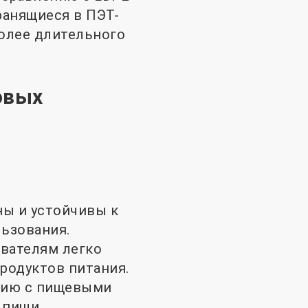
хранящиеся в ПЭТ-
более длительного
овых
ны и устойчивы к
льзования.
ователям легко
родуктов питания.
кцию с пищевыми
 пищи.