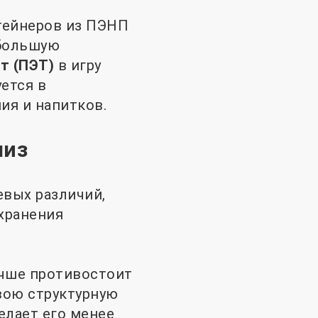
тейнеров из ПЭНП
 большую
т (ПЭТ)
в игру
ется в
ия и напитков.
лиз
вых различий,
хранения
учше противостоит
вою структурную
елает его менее