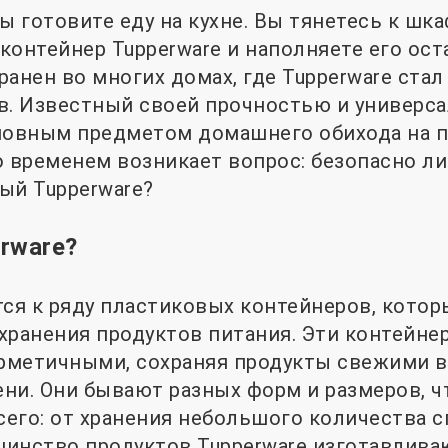
ы готовите еду на кухне. Вы тянетесь к шка
контейнер Tupperware и наполняете его ост
ранен во многих домах, где Tupperware ста
в. Известный своей прочностью и универс
сновным предметом домашнего обихода на 
о временем возникает вопрос: безопасно ли
ый Tupperware?
rware?
тся к ряду пластиковых контейнеров, кото
хранения продуктов питания. Эти контейне
ерметичными, сохраняя продукты свежими в
ни. Они бывают разных форм и размеров, ч
его: от хранения небольшого количества с
инство продуктов Tupperware изготавливаю