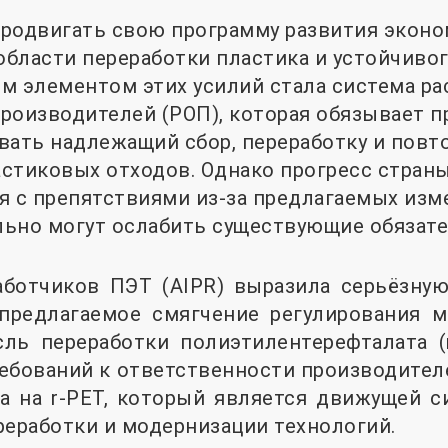
родвигать свою программу развития эконо
 области переработки пластика и устойчиво
м элементом этих усилий стала система р
роизводителей (РОП), которая обязывает 
вать надлежащий сбор, переработку и повт
стиковых отходов. Однако прогресс стран
я с препятствиями из-за предлагаемых изм
ьно могут ослабить существующие обязате
аботчиков ПЭТ (AIPR) выразила серьёзную
 предлагаемое смягчение регулирования 
сль переработки полиэтилентерефталата (
ребований к ответственности производите
а на r-PET, который является движущей с
реработки и модернизации технологий.