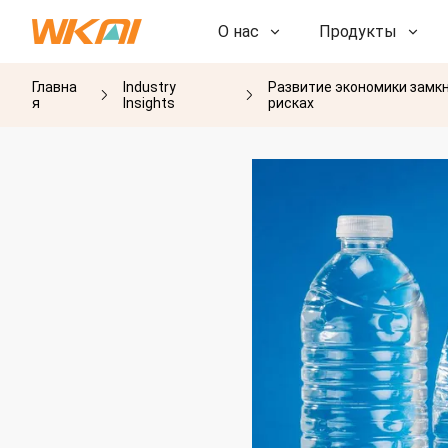
О нас
Продукты
Главна
Industry
Развитие экономики замкн
НИОКР
я
Insights
рисках
НИОКР
Наша фабрика
Наша фабрика
История
История
Награды
Награды
Дочерние компании
Дочерние компании