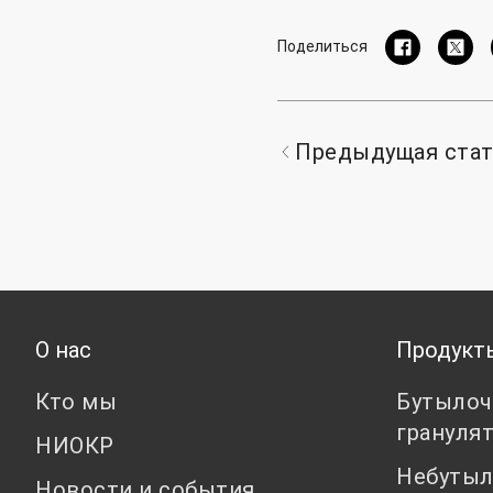
Поделиться
Предыдущая ста
О нас
Продукт
Кто мы
Бутылоч
грануля
НИОКР
Небутыл
Новости и события