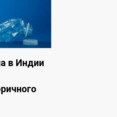
а в Индии
оричного