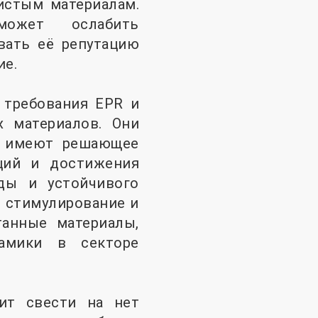
истым материалам.
может ослабить
вать её репутацию
ие.
 требования EPR и
х материалов. Они
и имеют решающее
ций и достижения
ды и устойчивого
е стимулирование и
танные материалы,
амики в секторе
ит свести на нет