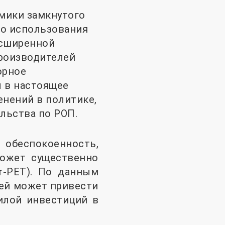
мики замкнутого
го использования
асширенной
производителей
орное
ы в настоящее
енений в политике,
льства по РОП.
 обеспокоенность,
может существенно
r-PET). По данным
лей может привести
илой инвестиций в