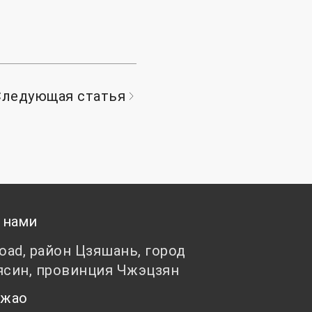
Следующая статья
 нами
Road, район Цзяшань, город
ясин, провинция Чжэцзян
 Чжао