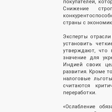
покупателей, кот
Снижение стро
конкурентоспособ
страны с экономик
Эксперты отрасли
установить четки
утверждают, что
значение для ук
Индией своих це
развития. Кроме т
налоговые льготы
считаются крит
переработки.
«Ослабление обя