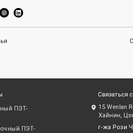
тья
ы
Связаться с
15 Wenlan 
ный ПЭТ-
Хайнин, Цз
т
г-жа Рози
очный ПЭТ-