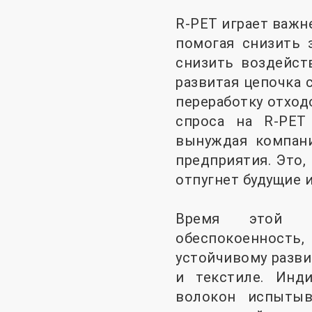
R-PET играет важн
помогая снизить 
снизить воздейст
развитая цепочка 
переработку отход
спроса на R-PET
вынуждая компан
предприятия. Это,
отпугнет будущие 
Время этой по
обеспокоенность
устойчивому разви
и текстиле. Инд
волокон испыты