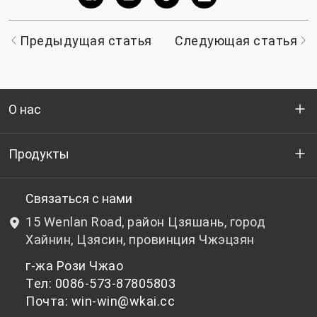
Предыдущая статья
Следующая статья
О нас
Кто мы
Продукты
НИОКР
Бутылочный ПЭТ-гранулят
Связаться с нами
15 Wenlan Road, район Цзяшань, город
Новости и события
Небутылочный ПЭТ-гранулят
Хайнин, Цзясин, провинция Чжэцзян
г-жа Рози Чжао
политика конфиденциальности
Тел: 0086-573-87805803
Почта: win-win@wkai.cc