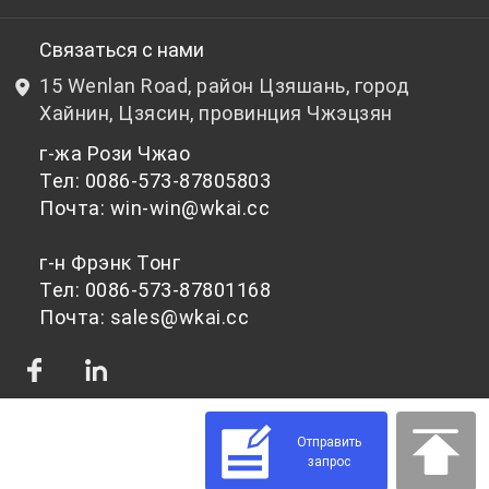
НИОКР
Бутылочный ПЭТ-гранулят
Связаться с нами
15 Wenlan Road, район Цзяшань, город
Новости и события
Небутылочный ПЭТ-гранулят
Хайнин, Цзясин, провинция Чжэцзян
г-жа Рози Чжао
политика конфиденциальности
Тел: 0086-573-87805803
Почта: win-win@wkai.cc
г-н Фрэнк Тонг
Тел: 0086-573-87801168
Почта: sales@wkai.cc
Отправить
запрос
© 2026 Сырье для ПЭТ-чипсов для различного применения | WKAI -
Поставщик высококачественного ПЭТ-пластика Powered by Shopastro