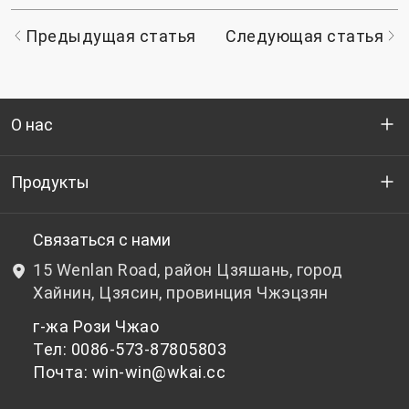
Предыдущая статья
Следующая статья
О нас
Кто мы
Продукты
НИОКР
Бутылочный ПЭТ-гранулят
Связаться с нами
15 Wenlan Road, район Цзяшань, город
Новости и события
Небутылочный ПЭТ-гранулят
Хайнин, Цзясин, провинция Чжэцзян
г-жа Рози Чжао
политика конфиденциальности
Тел: 0086-573-87805803
Почта: win-win@wkai.cc