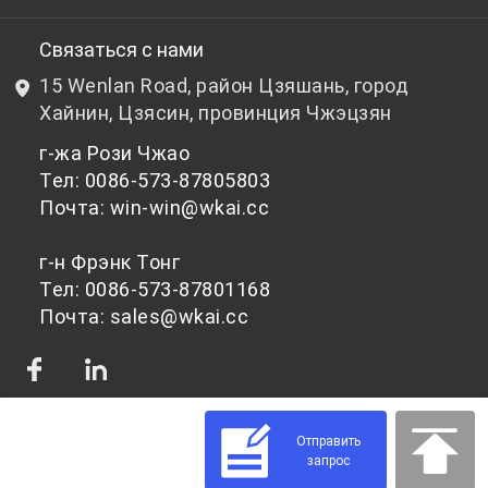
НИОКР
Бутылочный ПЭТ-гранулят
Связаться с нами
15 Wenlan Road, район Цзяшань, город
Новости и события
Небутылочный ПЭТ-гранулят
Хайнин, Цзясин, провинция Чжэцзян
г-жа Рози Чжао
политика конфиденциальности
Тел: 0086-573-87805803
Почта: win-win@wkai.cc
г-н Фрэнк Тонг
Тел: 0086-573-87801168
Почта: sales@wkai.cc
Отправить
запрос
© 2026 Сырье для ПЭТ-чипсов для различного применения | WKAI -
Поставщик высококачественного ПЭТ-пластика Powered by Shopastro