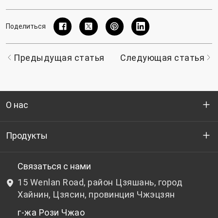
Поделиться
Предыдущая статья
Следующая статья
О нас
Кто мы
Продукты
НИОКР
Бутылочный ПЭТ-гранулят
Связаться с нами
15 Wenlan Road, район Цзяшань, город
Новости и события
Небутылочный ПЭТ-гранулят
Хайнин, Цзясин, провинция Чжэцзян
г-жа Рози Чжао
политика конфиденциальности