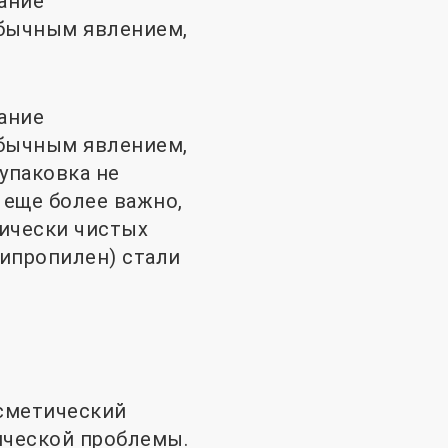
ание
обычным явлением,
ание
обычным явлением,
упаковка не
 еще более важно,
гически чистых
ипропилен) стали
осметический
ической проблемы.