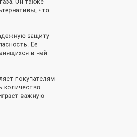
аза. Он также
ьтернативы, что
адежную защиту
пасность. Ее
анящихся в ней
ляет покупателям
ь количество
играет важную