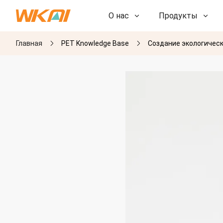
О нас
Продукты
Главная
PET Knowledge Base
Создание экологическ
НИОКР
НИОКР
Наша фабрика
Наша фабрика
История
История
Награды
Награды
Дочерние компании
Дочерние компании