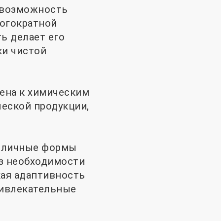
 возможность
ногократной
ь делает его
ки чистой
ена к химическим
еской продукции,
зличные формы
ез необходимости
кая адаптивность
ривлекательные