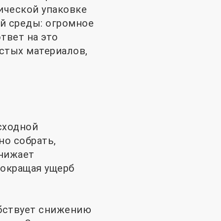
ической упаковке
й среды: огромное
твет на это
стых материалов,
сходной
но собрать,
снижает
сокращая ущерб
бствует снижению