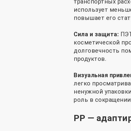
транспортных расх
использует меньше
повышает его стат
Сила и защита:
ПЭТ
косметической про
долговечность пом
продуктов.
Визуальная привле
легко просматрива
ненужной упаковки
роль в сокращении
PP — адапти