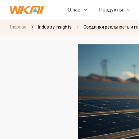
О нас
Продукты
Главная
Industry Insights
Соединяя реальность и гл
НИОКР
НИОКР
Наша фабрика
Наша фабрика
История
История
Награды
Награды
Дочерние компании
Дочерние компании