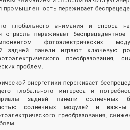
льным вниманием и спросом на чистую эне
я промышленность переживает беспрецеден
го глобального внимания и спроса н
я отрасль переживает беспрецедентное 
понентом фотоэлектрических моду
кой задней панели играют ключевую р
отоэлектрического преобразования, с
ских проблем.
ической энергетики переживает беспрецед
ущего глобального интереса и потребно
териалы задней панели солнечных б
частью солнечных модулей и важны
тоэлектрического преобразования, сниже
блем.