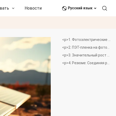
вать
Новости и события
Связаться с нами
Русский язык
<р>1. Фотоэлектрические панели: значение, состав и классификация
<р>2. ПЭТ-пленка на фотоэлектрической подложке
<р>3. Значительный рост рынка ПЭТ-пленки
<р>4. Резюме: Соединяя реальность и глядя в будущее