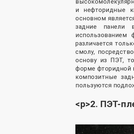
высокомолекулярны
и нефторидные ка
основном является
задние панели 
использованием 
различается толь
смолу, посредств
основу из ПЭТ, т
форме фторидной п
композитные зад
пользуются подло
<р>2. ПЭТ-п