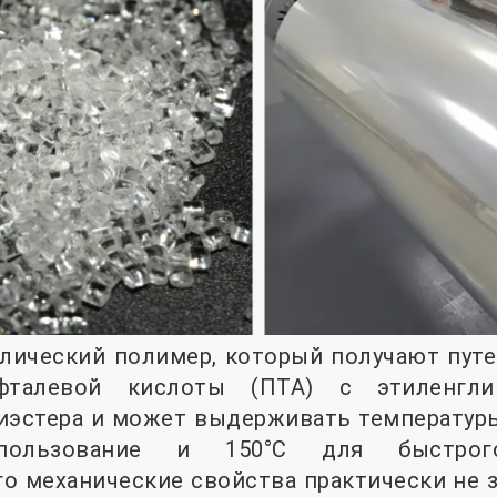
лический полимер, который получают путе
ефталевой кислоты (ПТА) с этиленгли
иэстера и может выдерживать температуры 
пользование и 150°C для быстрого
го механические свойства практически не 