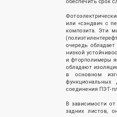
обеспечить срок с
Фотоэлектрические
или «сэндвич с п
композита. Эти 
(полиэтилентереф
очередь обладает
низкой устойчиво
и фторполимеры я
обладают изоляци
в основном изг
функциональных 
соединения ПЭТ-пл
В зависимости от
задних листов, о