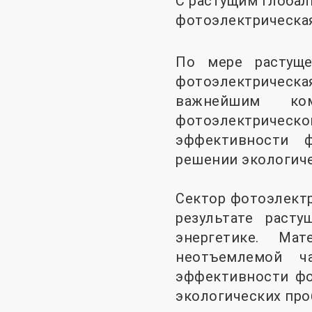
С растущим глоба
фотоэлектрическа
По мере растуще
фотоэлектрическа
важнейшим ком
фотоэлектричес
эффективности ф
решении экологиче
Сектор фотоэлектр
результате раст
энергетике. Ма
неотъемлемой 
эффективности фо
экологических про