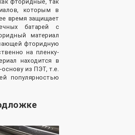
ак фторидные, так
риалов, которым в
щее время защищает
ечных батарей с
оридный материал
ючающей фторидную
твенно на пленку-
ериал находится в
снову из ПЭТ, т.е.
ей популярностью
подложке