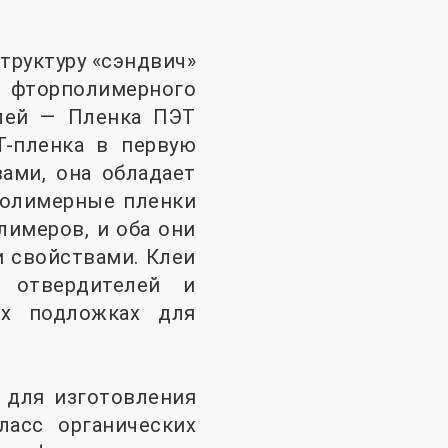
труктуру «сэндвич»
о фторполимерного
лей — Пленка ПЭТ
Т-пленка в первую
ами, она обладает
полимерные пленки
имеров, и оба они
 свойствами. Клеи
 отвердителей и
ых подложках для
 для изготовления
ласс органических