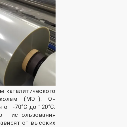
м каталитического
колем (МЭГ). Он
от -70°C до 120°C.
 использования
зависят от высоких