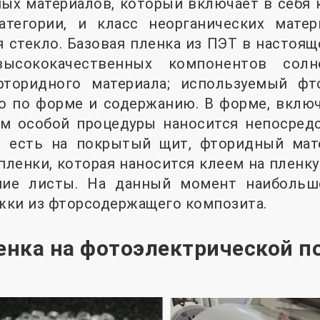
х материалов, который включает в себя к
тегории, и класс неорганических мате
 стекло. Базовая пленка из ПЭТ в настоя
высококачественных компонентов солн
фторидного материала; используемый фт
ко по форме и содержанию. В форме, вкл
ом особой процедуры наносится непосредс
о есть на покрытый щит, фторидный мат
ленки, которая наносится клеем на пленку-о
ние листы. На данный момент наибольш
жки из фторсодержащего композита.
ленка на фотоэлектрической 