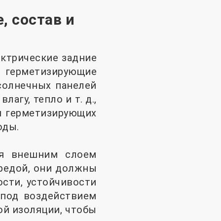
, состав и
ктрические задние
герметизирующие
солнечных панелей
агу, тепло и т. д.,
и герметизирующих
оды.
ся внешним слоем
редой, они должны
сти, устойчивости
 под воздействием
ой изоляции, чтобы