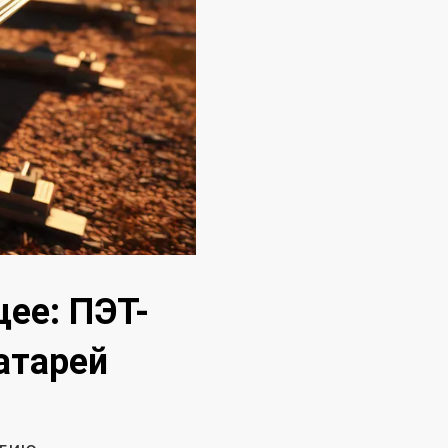
щее: ПЭТ-
атарей