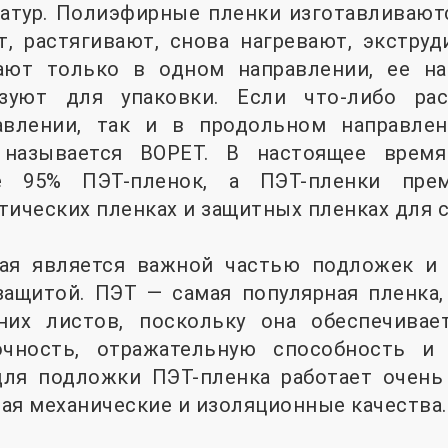
атур. Полиэфирные пленки изготавливаютс
, растягивают, снова нагревают, экструд
вают только в одном направлении, ее н
зуют для упаковки. Если что-либо рас
авлении, так и в продольном направлен
 называется BOPET. В настоящее вре
е 95% ПЭТ-пленок, а ПЭТ-пленки прем
тических пленках и защитных пленках для 
рая является важной частью подложек и
защитой. ПЭТ — самая популярная пленка,
них листов, поскольку она обеспечива
очность, отражательную способность и 
для подложки ПЭТ-пленка работает очень
ая механические и изоляционные качества.