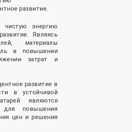
ргию
тное развитие.
а чистую энергию
развитие. Являясь
лей, материалы
оль в повышении
нижении затрат и
ентное развитие в
сти в устойчивой
атарей являются
 для повышения
ния цен и решения