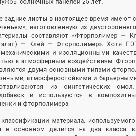
лужбы солнечных панелей 25 лет.
 задние листы в настоящее время имеют с
еченьем», изготовленную из двустороннег
материалы составляют «Фторполимер — К
талат) — Клей — Фторполимер». Хотя ПЭ
 механическими и изоляционными качеств
стью к атмосферным воздействиям. Фтор
вляются двумя основными типами фторпол
онными, атмосферостойкими и барьерными
отавливаются из синтетических смол,
добавок и используются в композитн
енки и фторполимера.
 классификации материала, используемого
н в основном делится на два класса: к