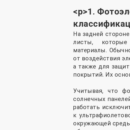
<р>1. Фотоэл
классифика
На задней сторон
листы, которые
материалы. Обычн
от воздействия эле
а также для защи
покрытий. Их осно
Учитывая, что ф
солнечных панеле
работать исключит
к ультрафиолетов
окружающей среды,