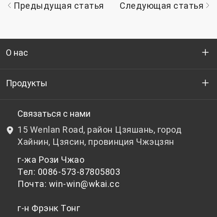
Предыдущая статья
Следующая статья
О нас
Кто мы
Продукты
НИОКР
Бутылочный ПЭТ-гранулят
Связаться с нами
15 Wenlan Road, район Цзяшань, город
Новости и события
Небутылочный ПЭТ-гранулят
Хайнин, Цзясин, провинция Чжэцзян
г-жа Рози Чжао
политика конфиденциальности
Тел: 0086-573-87805803
Почта: win-win@wkai.cc
г-н Фрэнк Тонг