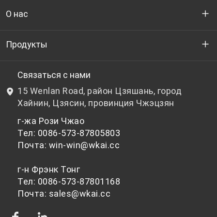
О нас
Кто мы
Продукты
НИОКР
Бутылочный ПЭТ-гранулят
Связаться с нами
15 Wenlan Road, район Цзяшань, город
Новости и события
Небутылочный ПЭТ-гранулят
Хайнин, Цзясин, провинция Чжэцзян
г-жа Рози Чжао
политика конфиденциальности
Тел: 0086-573-87805803
Почта: win-win@wkai.cc
г-н Фрэнк Тонг
Тел: 0086-573-87801168
Почта: sales@wkai.cc