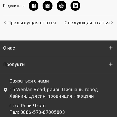
Поделиться
Предыдущая статья
Следующая статья
О нас
Кто мы
Продукты
НИОКР
Бутылочный ПЭТ-гранулят
Связаться с нами
15 Wenlan Road, район Цзяшань, город
Новости и события
Небутылочный ПЭТ-гранулят
Хайнин, Цзясин, провинция Чжэцзян
г-жа Рози Чжао
политика конфиденциальности
Тел: 0086-573-87805803