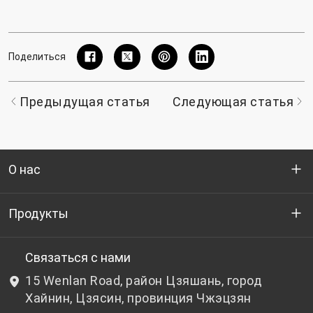
Поделиться
Предыдущая статья
Следующая статья
О нас
Кто мы
Продукты
НИОКР
Бутылочный ПЭТ-гранулят
Связаться с нами
15 Wenlan Road, район Цзяшань, город
Новости и события
Небутылочный ПЭТ-гранулят
Хайнин, Цзясин, провинция Чжэцзян