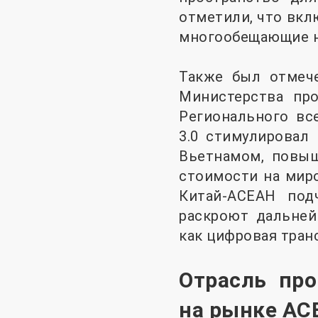
отметили, что вк
многообещающие н
Также был отмече
Министерства пр
Регионального вс
3.0 стимулировал
Вьетнамом, повыш
стоимости на мир
Китай-АСЕАН под
раскроют дальней
как цифровая тран
Отрасль пр
на рынке АС