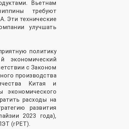
одуктами. Вьетнам
липпины требуют
A. Эти технические
омпании улучшать
приятную политику
й экономический
ветствии с Законом
стного производства
ичества Китая и
ы экономического
ратить расходы на
тратегию развития
айзии 2023 года),
ЭТ (rPET).