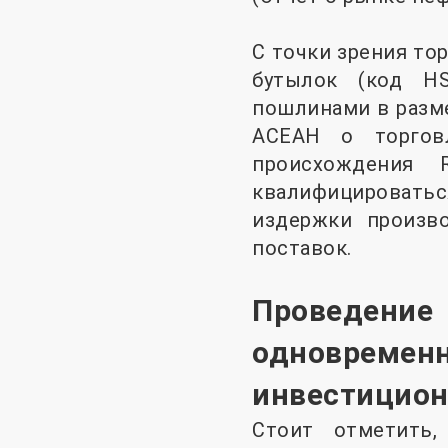
С точки зрения то
бутылок (код HS
пошлинами в разме
АСЕАН о торговл
происхождения 
квалифицировать
издержки произв
поставок.
Проведение
одновремен
инвестицио
Стоит отметить