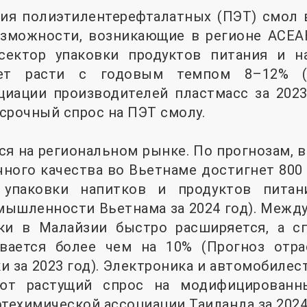
рия полиэтилентерефталатных (ПЭТ) смол 
зможности, возникающие в регионе АСЕА
сектор упаковки продуктов питания и н
ет расти с годовым темпом 8–12% (
иации производителей пластмасс за 2023 
срочный спрос на ПЭТ смолу.
я на региональном рынке. По прогнозам, в 
ного качества во Вьетнаме достигнет 800 
 упаковки напитков и продуктов питан
ышленности Вьетнама за 2024 год). Между
ки в Малайзии быстро расширяется, а с
вается более чем на 10% (Прогноз отр
и за 2023 год). Электроника и автомобилес
ют растущий спрос на модифицированн
фтехимической ассоциации Таиланда за 2024 