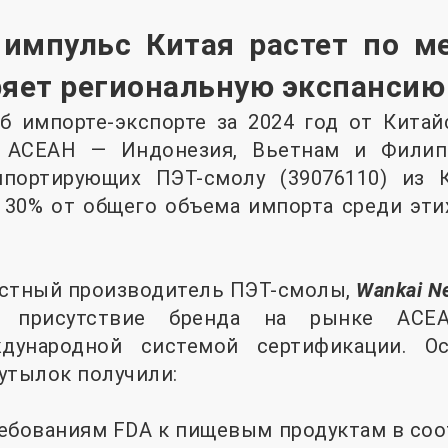
импульс Китая растет по ме
ряет региональную экспансию
б импорте-экспорте за 2024 год от Китай
на АСЕАН — Индонезия, Вьетнам и Фили
мпортирующих ПЭТ-смолу (39076110) из 
 30% от общего объема импорта среди эти
естный производитель ПЭТ-смолы,
Wankai Ne
е присутствие бренда на рынке АСЕА
дународной системой сертификации. О
утылок получили:
ебованиям FDA к пищевым продуктам в соо