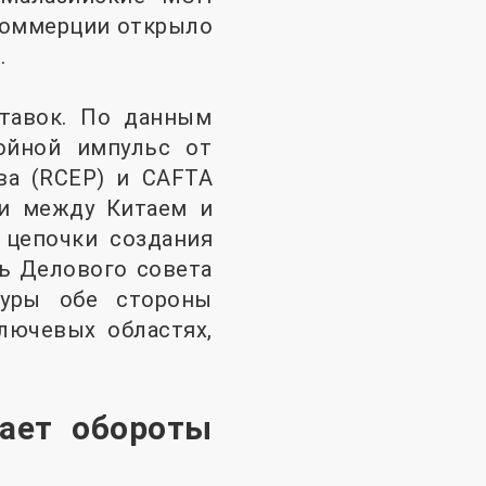
коммерции открыло
.
ставок. По данным
ойной импульс от
ва (RCEP) и CAFTA
ли между Китаем и
 цепочки создания
ь Делового совета
туры обе стороны
лючевых областях,
ает обороты