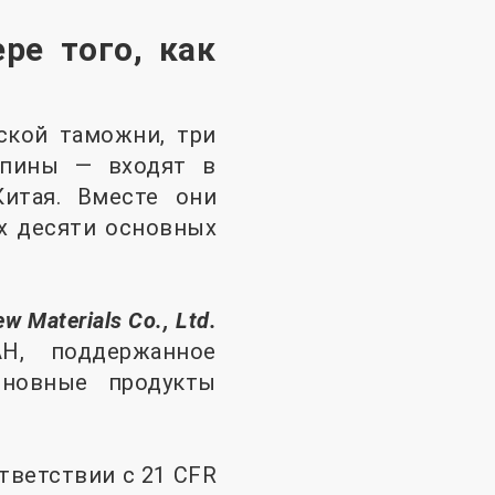
ре того, как
ской таможни, три
ппины — входят в
Китая. Вместе они
х десяти основных
w Materials Co., Ltd.
Н, поддержанное
сновные продукты
тветствии с 21 CFR