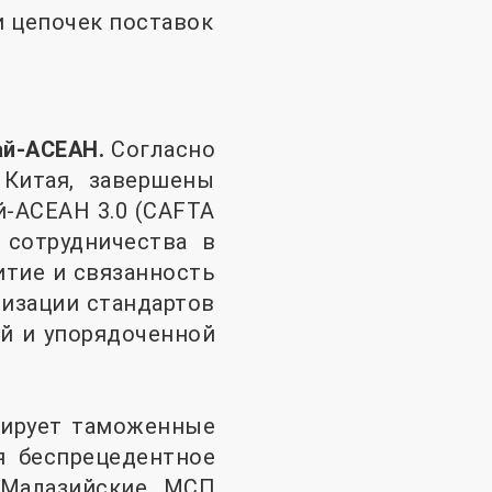
и цепочек поставок
тай-АСЕАН.
Согласно
 Китая, завершены
-АСЕАН 3.0 (CAFTA
 сотрудничества в
итие и связанность
низации стандартов
ой и упорядоченной
изирует таможенные
я беспрецедентное
 Малазийские МСП