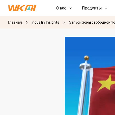
О нас
Продукты
Главная
Industry Insights
Запуск Зоны свободной т
НИОКР
НИОКР
Наша фабрика
Наша фабрика
История
История
Награды
Награды
Дочерние компании
Дочерние компании