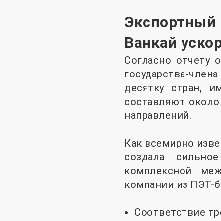
Экспортный 
Ванкай уско
Согласно отчету о
государства-чле
десятку стран, и
составляют около
направлений.
Как всемирно изв
создала сильно
комплексной меж
компании из ПЭТ-б
Соответствие тр