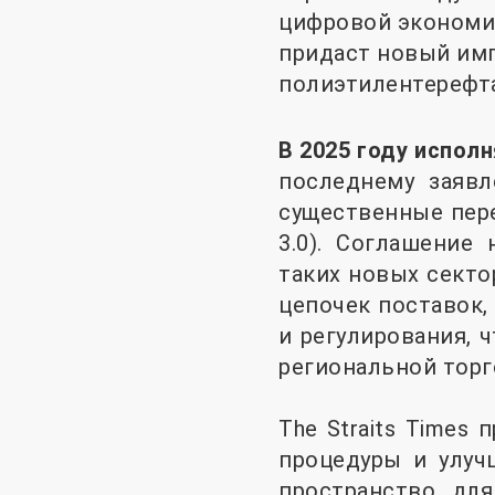
цифровой экономик
придаст новый им
полиэтилентерефта
В 2025 году испол
последнему заявл
существенные пере
3.0). Соглашение
таких новых секто
цепочек поставок,
и регулирования, 
региональной торг
The Straits Times
процедуры и улуч
пространство дл