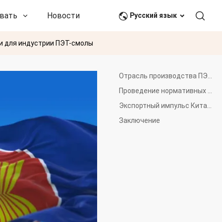
вать
Новости и события
Связаться с нами
Русский язык
и для индустрии ПЭТ-смолы
Отрасль производства ПЭТ-смолы набирает обороты на рынке АСЕАН
Проведение нормативных усовершенствований с одновременным использованием политических и инвестиционных возможностей
Экспортный импульс Китая растет по мере того, как Ванкай ускоряет региональную экспансию
Заключение