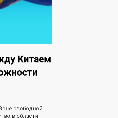
жду Китаем
можности
Зоне свободной
ство в области