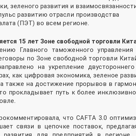
и, зеленого развития и взаимосвязанност
пульс развитию отрасли производства
лата (ПЭТ) во всем регионе.
няется 15 лет Зоне свободной торговли Ки
ению Главного таможенного управления
говоры по Зоне свободной торговли Китай
 направлено на укрепление двустороннего
рах, как цифровая экономика, зеленое разв
 а также на достижение прорывов в гармо
что прокладывает путь к более инклюзивн
овле.
 прокомментировала, что CAFTA 3.0 оптим
шает связи в цепочке поставок, предлага
я развития для предприятий в регионе.