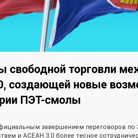
ы свободной торговли ме
.0, создающей новые воз
трии ПЭТ-смолы
официальным завершением переговоров по 
таем и АСЕАН 3.0 более тесное сотрудниче