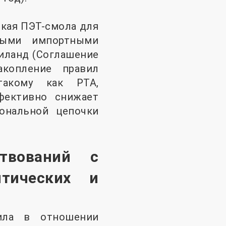
ская ПЭТ-смола для
нными импортными
аиланд (Соглашение
акопление правил
такому как PTA,
фективно снижает
ональной цепочки
ствований с
итических и
ила в отношении