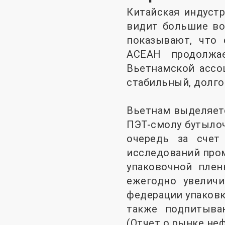
Китайская индуст
видит большие во
показывают, что 
АСЕАН продолжа
Вьетнамской ассоц
стабильный, долго
Вьетнам выделяетс
ПЭТ-смолу бутылоч
очередь за счет
исследований пром
упаковочной плен
ежегодно увеличи
федерации упаковк
также подпитыва
(Отчет о рынке не