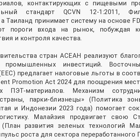
риалов, контактирующих с пищевыми пр
льный стандарт QCVN 12-1:2011, Фи
 а Таиланд принимает систему на основе FD
т пороги входа на рынок, побуждая к
вия и контроля качества.
авительства стран АСЕАН реализуют благо
я промышленных инвестиций. Восточны
(EEC) предлагает налоговые льготы в соот
tment Promotion Act 2024 для поощрения ме
ых ПЭТ-материалов. Механизм сотрудн
страны, парки-близнецы» (Политика зон
тая и Индонезии 2023 года) помогает сок
огистику. Малайзия продвигает свою С
 (План развития зеленых технологий Мал
пульс роста для сектора переработанного П