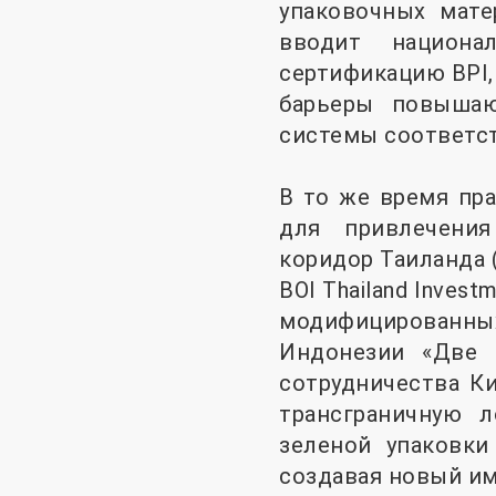
упаковочных мате
вводит национа
сертификацию BPI,
барьеры повышаю
системы соответст
В то же время пр
для привлечени
коридор Таиланда 
BOI Thailand Inves
модифицированн
Индонезии «Две 
сотрудничества Ки
трансграничную л
зеленой упаковки
создавая новый им