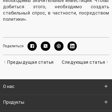
необходимы значительные инвестиции. Чтобы
добиться этого, необходимо создать
стабильный спрос, в частности, посредством
политики».
Поделиться
Предыдущая статья
Следующая статья
О нас
Кто мы
Продукты