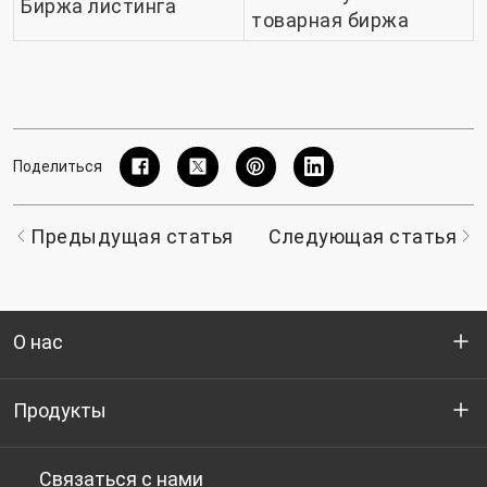
Биржа листинга
товарная биржа
Поделиться
Предыдущая статья
Следующая статья
О нас
Кто мы
Продукты
НИОКР
Бутылочный ПЭТ-гранулят
Связаться с нами