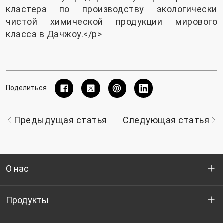
кластера по производству экологически
чистой химической продукции мирового
класса в Дачжоу.</p>
Поделиться
Предыдущая статья
Следующая статья
О нас
Кто мы
Продукты