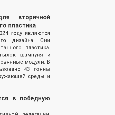
ля вторичной
го пластика
024 году являются
ого дизайна. Они
танного пластика.
утылок шампуня и
евянные модули. В
ьзовано 43 тонны
кружающей среды и
тся в победную
тивной делегации,