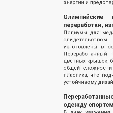
энергии и предотв
Олимпийские
переработки, из
Подиумы для меда
свидетельством 
изготовлены в ос
Переработанный 
цветных крышек, б
общей сложности
пластика, что по
устойчивому дизай
Переработанны
одежду спортс
В знак уважения 