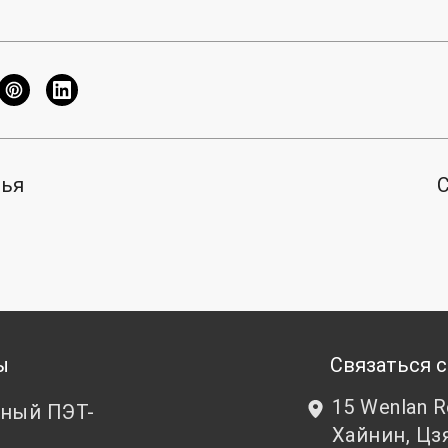
тья
ы
Связаться с
15 Wenlan 
ный ПЭТ-
Хайнин, Цз
т