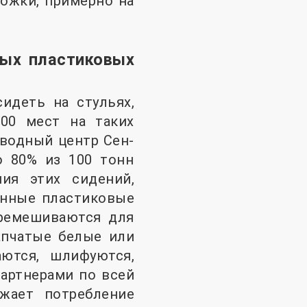
ожки, примерно на
ных пластиковых
идеть на стульях,
00 мест на таких
 водный центр Сен-
о 80% из 100 тонн
ния этих сидений,
анные пластиковые
еремешиваются для
апчатые белые или
ются, шлифуются,
артнерами по всей
жает потребление