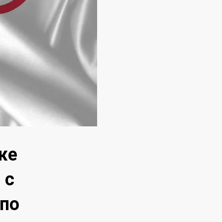
же
 с
по