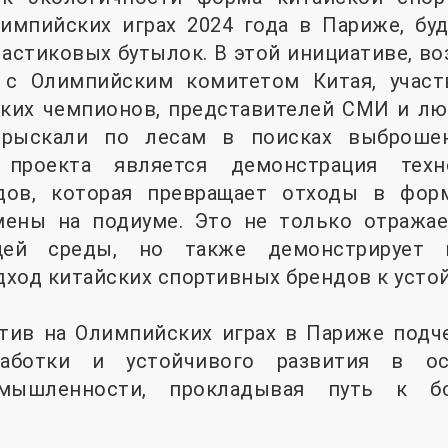
мпийских играх 2024 года в Париже, буде
астиковых бутылок. В этой инициативе, в
 с Олимпийским комитетом Китая, участ
ких чемпионов, представителей СМИ и лю
 рыскали по лесам в поисках выброше
проекта является демонстрация техн
дов, которая превращает отходы в фор
мены на подиуме. Это не только отража
щей среды, но также демонстрирует 
ход китайских спортивных брендов к усто
атив на Олимпийских играх в Париже подч
работки и устойчивого развития в о
омышленности, прокладывая путь к бо