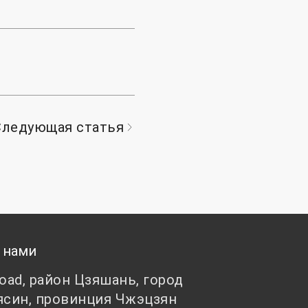
Следующая статья
 нами
Road, район Цзяшань, город
ясин, провинция Чжэцзян