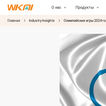
О нас
Продукты
Главная
Industry Insights
Олимпийские игры 2024 г
НИОКР
НИОКР
Наша фабрика
Наша фабрика
История
История
Награды
Награды
Дочерние компании
Дочерние компании