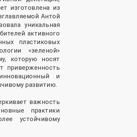
т изготовлена ​​из
озглавляемой Антой
вовала уникальная
бителей активного
нных пластиковых
ологии «зеленой»
му, которую носят
ет приверженность
инновационный и
йчивому развитию.
еркивает важность
сновные практики
лее устойчивому