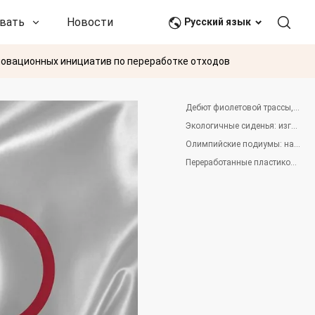
вать
Новости и события
Связаться с нами
Русский язык
новационных инициатив по переработке отходов
Дебют фиолетовой трассы, на 50% состоящей из переработанных или возобновляемых материалов
Экологичные сиденья: изготовлены из переработанных пластиковых отходов
Олимпийские подиумы: на 100% пригодны для вторичной переработки, изготовлены из дерева и переработанного пластика
Переработанные пластиковые бутылки превращаются в победную одежду спортсменов