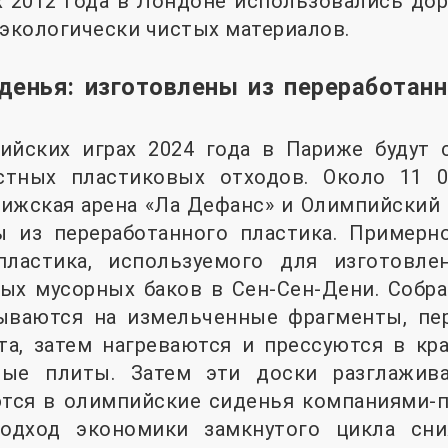
 2012 года в Лондоне использовались дор
 экологически чистых материалов.
денья: изготовлены из переработан
ийских играх 2024 года в Париже будут с
стных пластиковых отходов. Около 11 0
рижская арена «Ла Дефанс» и Олимпийский
ы из переработанного пластика. Примерн
пластика, используемого для изготовле
тых мусорных баков в Сен-Сен-Дени. Собр
ываются на измельченные фрагменты, п
та, затем нагреваются и прессуются в кр
вые плиты. Затем эти доски разглажива
ются в олимпийские сиденья компаниями-п
подход экономики замкнутого цикла сни