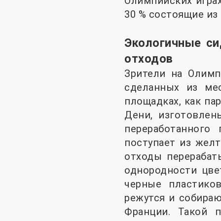
Олимпийских играх
30 % состоящие из
Экологичные си
отходов
Зрители на Олимп
сделанных из ме
площадках, как па
Дени, изготовлен
переработанного 
поступает из жел
отходы перерабат
однородности цве
черные пластико
режутся и собира
Франции. Такой 