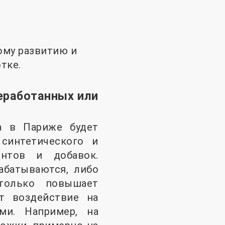
ому развитию и
тке.
еработанных или
а в Париже будет
 синтетического и
ентов и добавок.
абатываются, либо
 только повышает
ет воздействие на
и. Например, на