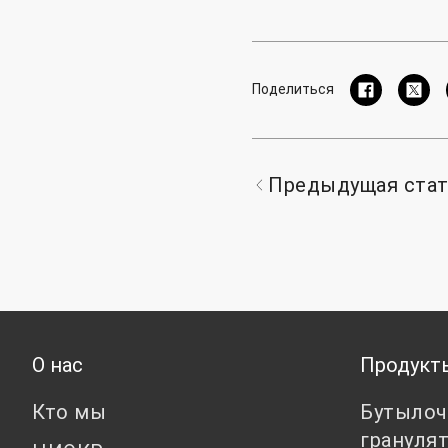
Поделиться
Предыдущая ста
О нас
Продукт
Кто мы
Бутылоч
грануля