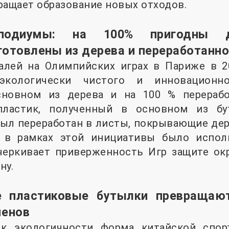
ращает образование новых отходов.
 подиумы: на 100% пригодны д
готовлены из дерева и переработанно
лей на Олимпийских играх в Париже в 2
экологически чистого и инновационн
новном из дерева и на 100 % перерабо
пластик, полученный в основном из б
ыл переработан в листы, покрывающие дер
 в рамках этой инициативы было испол
дчеркивает приверженность Игр защите о
ну.
е пластиковые бутылки превращаю
менов
к экологичности форма китайской спор